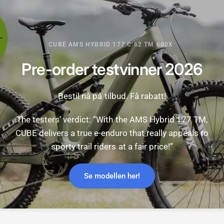
CUBE AMS HYBRID 177 C:62 TM 600X
Pre-order
testvinner
2026
Bestil
nå
på
tilbud.
Få
rabatt!
The
testers'
verdict:
“With
the
AMS
Hybrid
177
TM,
CUBE
delivers
a
true
e-enduro
that
really
appeals
to
sporty
trail
riders
at
a
fair
price!”
Se modellen her!