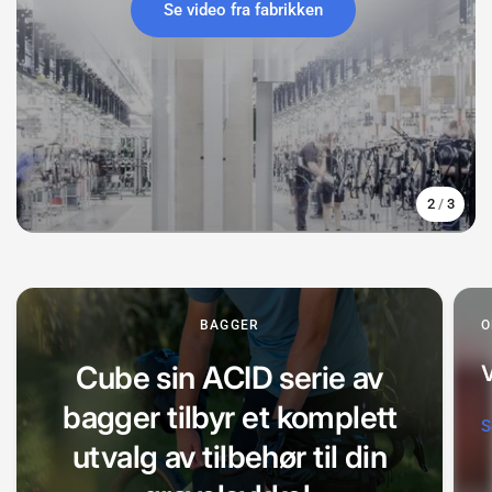
Se video fra fabrikken
Se produkter
Utforsk modellene
3
/
3
BAGGER
O
Cube sin ACID serie av
V
bagger tilbyr et komplett
S
utvalg av tilbehør til din