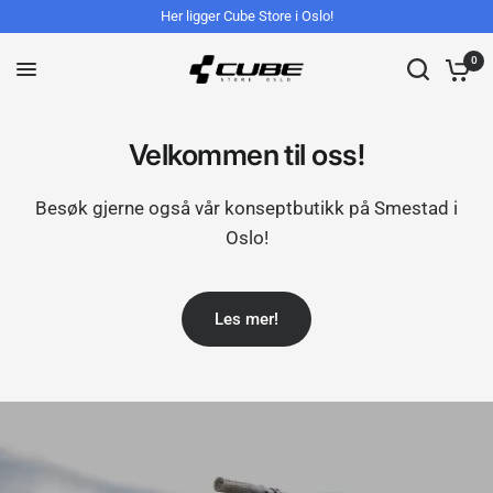
Her ligger Cube Store i Oslo!
0
Velkommen til oss!
Besøk gjerne også vår konseptbutikk på Smestad i
Oslo!
Les mer!