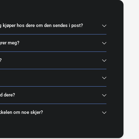
 kjøper hos dere om den sendes i post?
grer meg?
?
d dere?
ykkelen om noe skjer?