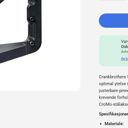
Var
Osl
Avhe
Se b
Crankbrothers S
optimal ytelse 
justerbare pinn
krevende forho
CroMo-stålaksel
Spesifikasjoner
Materiale: