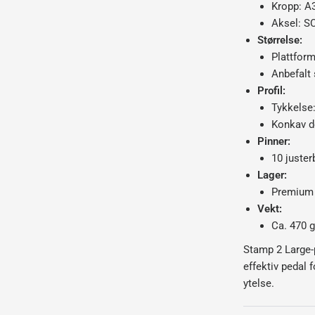
Kropp: A
Aksel: S
Størrelse:
Plattfor
Anbefalt
Profil:
Tykkelse
Konkav de
Pinner:
10 juster
Lager:
Premium f
Vekt:
Ca. 470 
Stamp 2 Large-p
effektiv pedal 
ytelse.