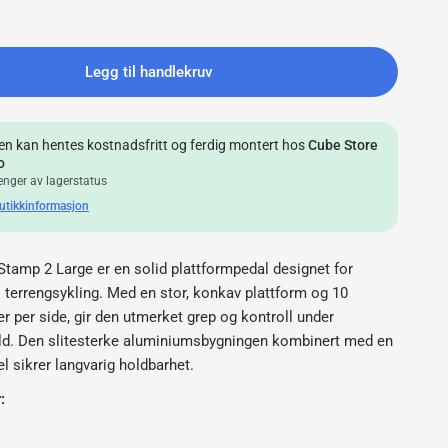
Legg til handlekruv
en kan hentes kostnadsfritt og ferdig montert hos
Cube Store
o
nger av lagerstatus
utikkinformasjon
tamp 2 Large er en solid plattformpedal designet for
i terrengsykling. Med en stor, konkav plattform og 10
er per side, gir den utmerket grep og kontroll under
ld. Den slitesterke aluminiumsbygningen kombinert med en
 sikrer langvarig holdbarhet.
: