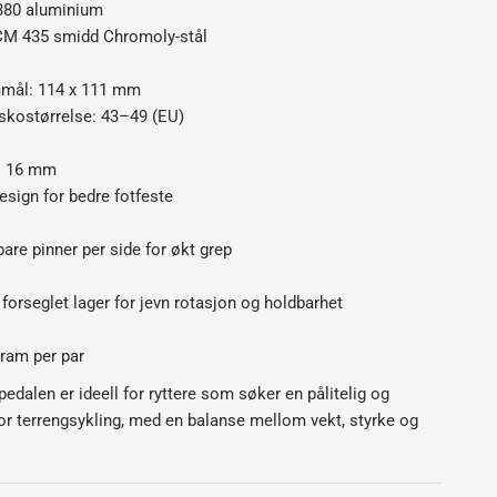
380 aluminium
CM 435 smidd Chromoly-stål
mmål: 114 x 111 mm
 skostørrelse: 43–49 (EU)
: 16 mm
sign for bedre fotfeste
bare pinner per side for økt grep
orseglet lager for jevn rotasjon og holdbarhet
gram per par
edalen er ideell for ryttere som søker en pålitelig og
for terrengsykling, med en balanse mellom vekt, styrke og